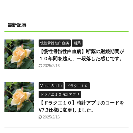
最新記事
慢性骨髄性白血病
断薬
【慢性骨髄性白血病】断薬の継続期間が
１０年間を越え、一段落した感じです。
2025/2/16
Visual Studio
ドラクエ１０
ドラクエ１０時計アプリ
【ドラクエ１０】時計アプリのコードを
V7.3仕様に変更しました。
2025/2/16