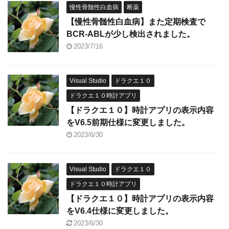
慢性骨髄性白血病
断薬
【慢性骨髄性白血病】また定期検査で
BCR-ABLが少し検出されました。
2023/7/16
Visual Studio
ドラクエ１０
ドラクエ１０時計アプリ
【ドラクエ１０】時計アプリの表示内容
をV6.5前期仕様に変更しました。
2023/6/30
Visual Studio
ドラクエ１０
ドラクエ１０時計アプリ
【ドラクエ１０】時計アプリの表示内容
をV6.4仕様に変更しました。
2023/6/30