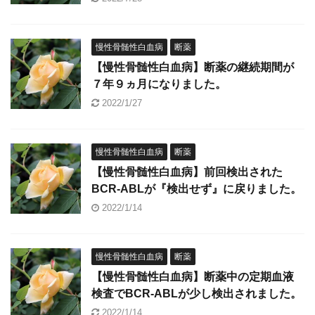
慢性骨髄性白血病
断薬
【慢性骨髄性白血病】断薬の継続期間が
７年９ヵ月になりました。
2022/1/27
慢性骨髄性白血病
断薬
【慢性骨髄性白血病】前回検出された
BCR-ABLが『検出せず』に戻りました。
2022/1/14
慢性骨髄性白血病
断薬
【慢性骨髄性白血病】断薬中の定期血液
検査でBCR-ABLが少し検出されました。
2022/1/14