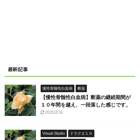
最新記事
慢性骨髄性白血病
断薬
【慢性骨髄性白血病】断薬の継続期間が
１０年間を越え、一段落した感じです。
2025/2/16
Visual Studio
ドラクエ１０