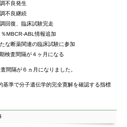
調不良発生
調不良継続
調回復、臨床試験完走
％MBCR-ABL情報追加
たな断薬関連の臨床試験に参加
定期検査間隔が４ヶ月になる
検査間隔が６ヵ月になりました。
：国際的基準で分子遺伝学的完全寛解を確認する指標
降