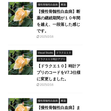
慢性骨髄性白血病
断薬
【慢性骨髄性白血病】断
薬の継続期間が１０年間
を越え、一段落した感じ
です。
2025/2/16
Visual Studio
ドラクエ１０
ドラクエ１０時計アプリ
【ドラクエ１０】時計ア
プリのコードをV7.3仕様
に変更しました。
2025/2/16
慢性骨髄性白血病
断薬
【慢性骨髄性白血病】ま