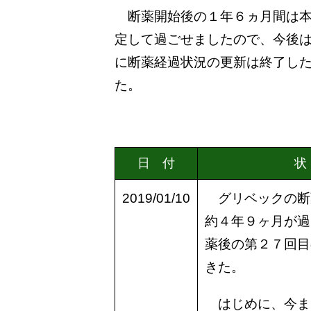
断薬開始後の１年６ヵ月間は本
定して過ごせましたので、今後は
に断薬経過状況の更新は終了し
た。
日 付
状
2019/01/10
グリベックの断
約４年９ヶ月が過
薬後の第２７回目
きた。
はじめに、今ま