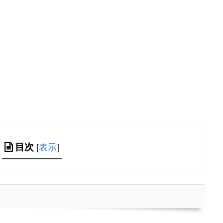
目次
[
表示
]