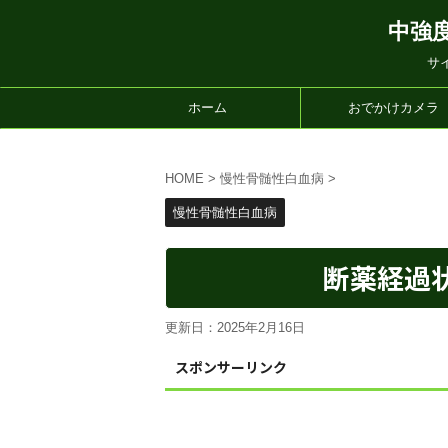
中強
サ
ホーム
おでかけカメラ
HOME
>
慢性骨髄性白血病
>
慢性骨髄性白血病
断薬経過
更新日：
2025年2月16日
スポンサーリンク