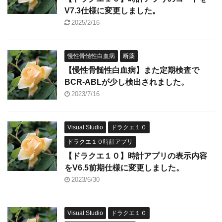
V7.3仕様に変更しました。
2025/2/16
慢性骨髄性白血病
断薬
【慢性骨髄性白血病】また定期検査で
BCR-ABLが少し検出されました。
2023/7/16
Visual Studio
ドラクエ１０
ドラクエ１０時計アプリ
【ドラクエ１０】時計アプリの表示内容
をV6.5前期仕様に変更しました。
2023/6/30
Visual Studio
ドラクエ１０