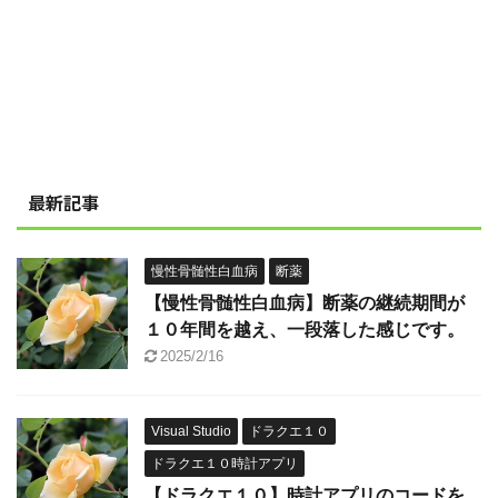
最新記事
慢性骨髄性白血病
断薬
【慢性骨髄性白血病】断薬の継続期間が
１０年間を越え、一段落した感じです。
2025/2/16
Visual Studio
ドラクエ１０
ドラクエ１０時計アプリ
【ドラクエ１０】時計アプリのコードを