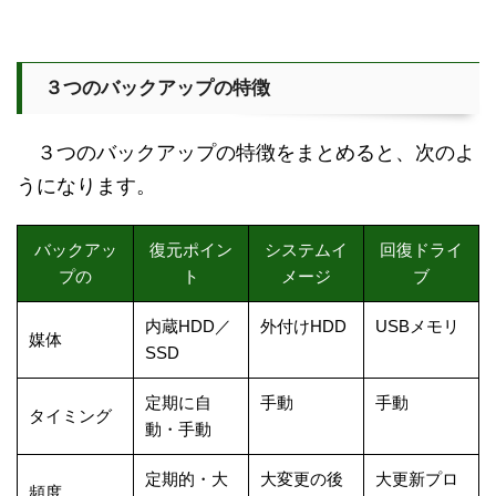
３つのバックアップの特徴
３つのバックアップの特徴をまとめると、次のよ
うになります。
バックアッ
復元ポイン
システムイ
回復ドライ
プの
ト
メージ
ブ
内蔵HDD／
外付けHDD
USBメモリ
媒体
SSD
定期に自
手動
手動
タイミング
動・手動
定期的・大
大変更の後
大更新プロ
頻度