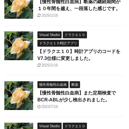
【慢性骨髄性白血病】断薬の継続期間が
１０年間を越え、一段落した感じです。
2025/2/16
Visual Studio
ドラクエ１０
ドラクエ１０時計アプリ
【ドラクエ１０】時計アプリのコードを
V7.3仕様に変更しました。
2025/2/16
慢性骨髄性白血病
断薬
【慢性骨髄性白血病】また定期検査で
BCR-ABLが少し検出されました。
2023/7/16
Visual Studio
ドラクエ１０